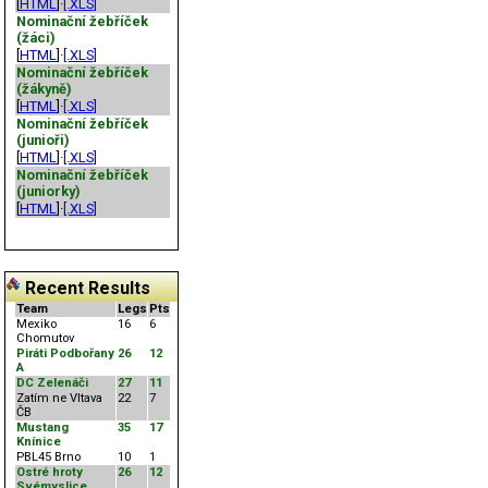
[
HTML
]·
[.XLS]
Nominační žebříček
(žáci)
[
HTML
]·
[.XLS]
Nominační žebříček
(žákyně)
[
HTML
]·
[.XLS]
Nominační žebříček
(junioři)
[
HTML
]·
[.XLS]
Nominační žebříček
(juniorky)
[
HTML
]·
[.XLS]
Recent Results
Team
Legs
Pts
Mexiko
16
6
Chomutov
Piráti Podbořany
26
12
A
DC Zelenáči
27
11
Zatím ne Vltava
22
7
ČB
Mustang
35
17
Knínice
PBL45 Brno
10
1
Ostré hroty
26
12
Svémyslice