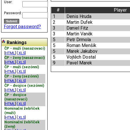
User:
#
Player
Password:
1
Denis Hruda
2
Martin Dufek
Forgot password?
3
Daniel Fitz
3
Martin Vaněk
5
Petr Drmola
Rankings
5
Roman Menšík
ČP - muži (nasazovací)
5
Marek Jakubov
[
HTML
]·
[.XLS]
5
Vojtěch Dostal
ČP - ženy (nasazovací)
[
HTML
]·
[.XLS]
9
Pavel Marek
ČP - muži (sezónní)
[
HTML
]·
[.XLS]
ČP - ženy (sezónní)
[
HTML
]·
[.XLS]
ČP - dvojice (sezónní)
[
HTML
]·
[.XLS]
ČP - dvojice
(nasazovací)
[
HTML
]·
[.XLS]
Nominační žebříček
(muži)
[
HTML
]·
[.XLS]
Nominační žebříček
(ženy)