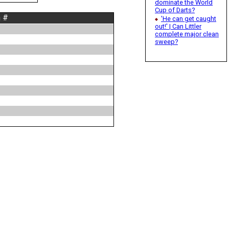
dominate the World
Cup of Darts?
n #
'He can get caught
out!' | Can Littler
complete major clean
sweep?