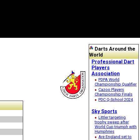
Darts Around the
World
Professional Dart
Players
Association
PDPA World
Championship Qualifier
Cazoo Players
Championship Finals
PDC Q-School 2024
Sky Sports
Littler targeting
trophy sweep after
World Cup triumph with
Humphries
Are England set to