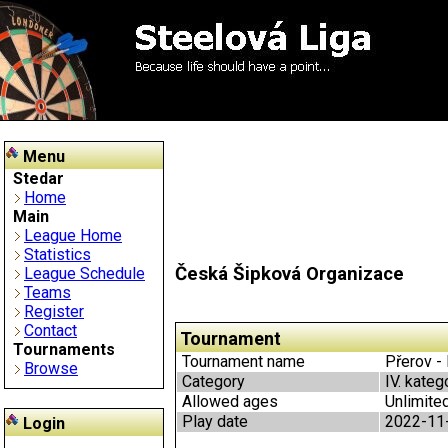
Menu
Stedar
Home
Main
League Home
Statistics
Česká Šipková Organizace
League Schedule
Teams
Register
Contact
Tournament
Tournaments
Tournament name
Přerov - 
Browse
Category
IV. kateg
Allowed ages
Unlimite
Play date
2022-11
Login