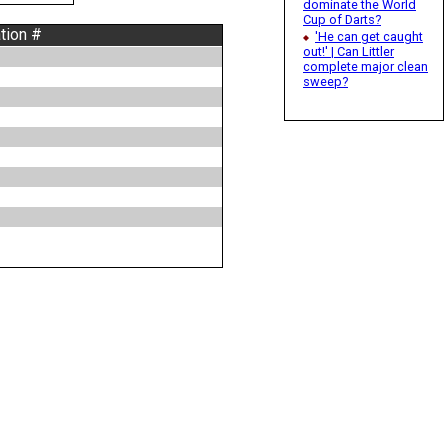
dominate the World
Cup of Darts?
tion #
'He can get caught
out!' | Can Littler
complete major clean
sweep?