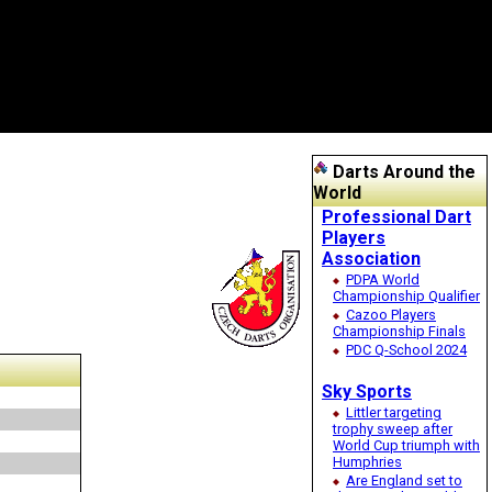
Darts Around the
World
Professional Dart
Players
Association
PDPA World
Championship Qualifier
Cazoo Players
Championship Finals
PDC Q-School 2024
Sky Sports
Littler targeting
trophy sweep after
World Cup triumph with
Humphries
Are England set to