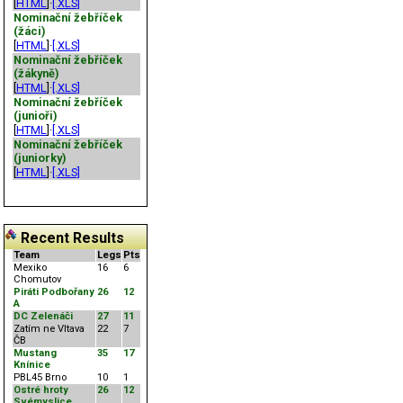
[
HTML
]·
[.XLS]
Nominační žebříček
(žáci)
[
HTML
]·
[.XLS]
Nominační žebříček
(žákyně)
[
HTML
]·
[.XLS]
Nominační žebříček
(junioři)
[
HTML
]·
[.XLS]
Nominační žebříček
(juniorky)
[
HTML
]·
[.XLS]
Recent Results
Team
Legs
Pts
Mexiko
16
6
Chomutov
Piráti Podbořany
26
12
A
DC Zelenáči
27
11
Zatím ne Vltava
22
7
ČB
Mustang
35
17
Knínice
PBL45 Brno
10
1
Ostré hroty
26
12
Svémyslice