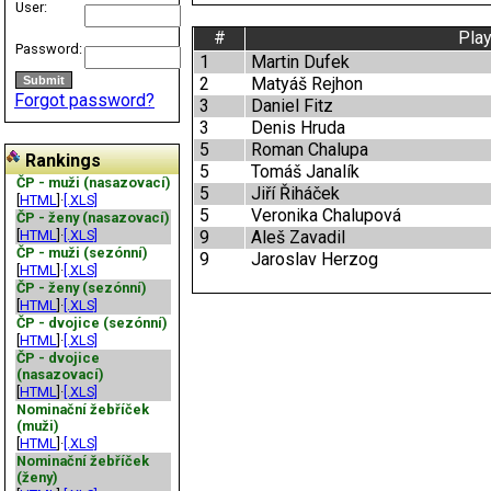
User:
#
Play
Password:
1
Martin Dufek
2
Matyáš Rejhon
Forgot password?
3
Daniel Fitz
3
Denis Hruda
5
Roman Chalupa
Rankings
5
Tomáš Janalík
ČP - muži (nasazovací)
5
Jiří Řiháček
[
HTML
]·
[.XLS]
5
Veronika Chalupová
ČP - ženy (nasazovací)
[
HTML
]·
[.XLS]
9
Aleš Zavadil
ČP - muži (sezónní)
9
Jaroslav Herzog
[
HTML
]·
[.XLS]
ČP - ženy (sezónní)
[
HTML
]·
[.XLS]
ČP - dvojice (sezónní)
[
HTML
]·
[.XLS]
ČP - dvojice
(nasazovací)
[
HTML
]·
[.XLS]
Nominační žebříček
(muži)
[
HTML
]·
[.XLS]
Nominační žebříček
(ženy)