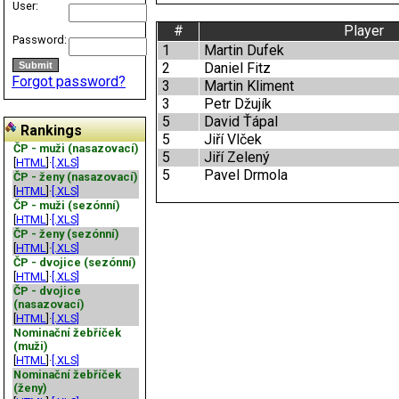
User:
#
Player
Password:
1
Martin Dufek
2
Daniel Fitz
Forgot password?
3
Martin Kliment
3
Petr Džujík
5
David Ťápal
Rankings
5
Jiří Vlček
ČP - muži (nasazovací)
5
Jiří Zelený
[
HTML
]·
[.XLS]
5
Pavel Drmola
ČP - ženy (nasazovací)
[
HTML
]·
[.XLS]
ČP - muži (sezónní)
[
HTML
]·
[.XLS]
ČP - ženy (sezónní)
[
HTML
]·
[.XLS]
ČP - dvojice (sezónní)
[
HTML
]·
[.XLS]
ČP - dvojice
(nasazovací)
[
HTML
]·
[.XLS]
Nominační žebříček
(muži)
[
HTML
]·
[.XLS]
Nominační žebříček
(ženy)