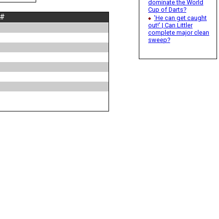
dominate the World
Cup of Darts?
 #
'He can get caught
out!' | Can Littler
complete major clean
sweep?