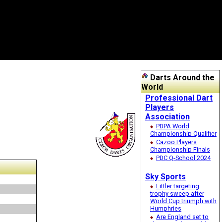
Darts Around the
World
Professional Dart
Players
Association
PDPA World
Championship Qualifier
Cazoo Players
Championship Finals
PDC Q-School 2024
Sky Sports
Littler targeting
trophy sweep after
World Cup triumph with
Humphries
Are England set to