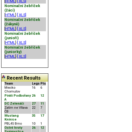
[
HTML
]·
[.XLS]
Nominační žebříček
(žáci)
[
HTML
]·
[.XLS]
Nominační žebříček
(žákyně)
[
HTML
]·
[.XLS]
Nominační žebříček
(junioři)
[
HTML
]·
[.XLS]
Nominační žebříček
(juniorky)
[
HTML
]·
[.XLS]
Recent Results
Team
Legs
Pts
Mexiko
16
6
Chomutov
Piráti Podbořany
26
12
A
DC Zelenáči
27
11
Zatím ne Vltava
22
7
ČB
Mustang
35
17
Knínice
PBL45 Brno
10
1
Ostré hroty
26
12
Svémyslice