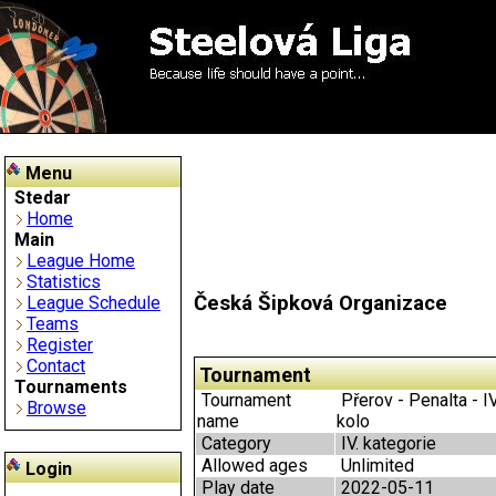
Menu
Stedar
Home
Main
League Home
Statistics
Česká Šipková Organizace
League Schedule
Teams
Register
Contact
Tournament
Tournaments
Tournament
Přerov - Penalta - IV
Browse
name
kolo
Category
IV. kategorie
Allowed ages
Unlimited
Login
Play date
2022-05-11