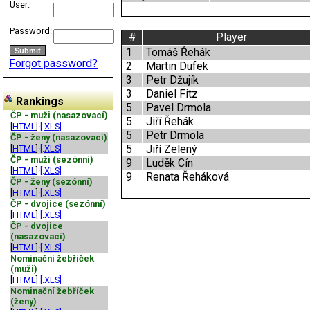
User:
Password:
#
Player
1
Tomáš Řehák
Forgot password?
2
Martin Dufek
3
Petr Džujík
3
Daniel Fitz
Rankings
5
Pavel Drmola
ČP - muži (nasazovací)
5
Jiří Řehák
[
HTML
]·
[.XLS]
5
Petr Drmola
ČP - ženy (nasazovací)
5
Jiří Zelený
[
HTML
]·
[.XLS]
ČP - muži (sezónní)
9
Luděk Cín
[
HTML
]·
[.XLS]
9
Renata Řeháková
ČP - ženy (sezónní)
[
HTML
]·
[.XLS]
ČP - dvojice (sezónní)
[
HTML
]·
[.XLS]
ČP - dvojice
(nasazovací)
[
HTML
]·
[.XLS]
Nominační žebříček
(muži)
[
HTML
]·
[.XLS]
Nominační žebříček
(ženy)