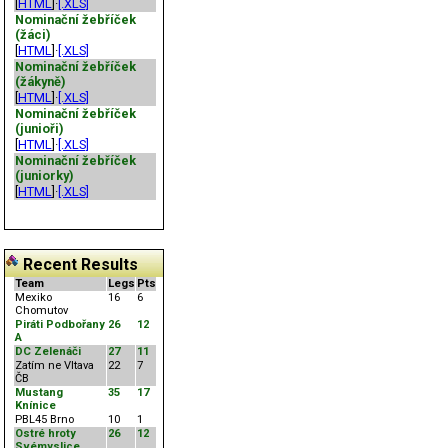
[
HTML
]·
[.XLS]
Nominační žebříček
(žáci)
[
HTML
]·
[.XLS]
Nominační žebříček
(žákyně)
[
HTML
]·
[.XLS]
Nominační žebříček
(junioři)
[
HTML
]·
[.XLS]
Nominační žebříček
(juniorky)
[
HTML
]·
[.XLS]
Recent Results
Team
Legs
Pts
Mexiko
16
6
Chomutov
Piráti Podbořany
26
12
A
DC Zelenáči
27
11
Zatím ne Vltava
22
7
ČB
Mustang
35
17
Knínice
PBL45 Brno
10
1
Ostré hroty
26
12
Svémyslice