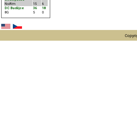
NoA!m
15
6
DC Budějce
36
18
8G
5
0
Copyri