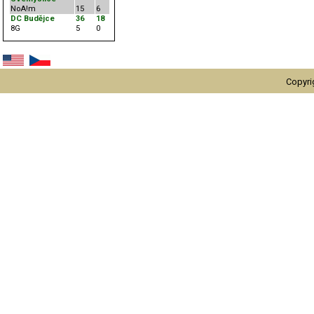
NoA!m
15
6
DC Budějce
36
18
8G
5
0
Copyri