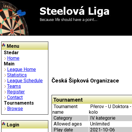
Menu
Stedar
Home
Main
League Home
Statistics
Česká Šipková Organizace
League Schedule
Teams
Register
Contact
Tournament
Tournaments
Tournament
Přerov - U Doktora - 
Browse
name
kolo
Category
IV. kategorie
Allowed ages
Unlimited
Login
Play date
2021-10-06