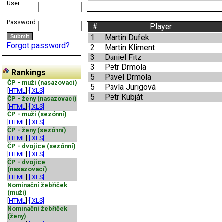
User:
Password:
#
Player
1
Martin Dufek
Forgot password?
2
Martin Kliment
3
Daniel Fitz
3
Petr Drmola
Rankings
5
Pavel Drmola
ČP - muži (nasazovací)
5
Pavla Jurigová
[
HTML
]·
[.XLS]
5
Petr Kubját
ČP - ženy (nasazovací)
[
HTML
]·
[.XLS]
ČP - muži (sezónní)
[
HTML
]·
[.XLS]
ČP - ženy (sezónní)
[
HTML
]·
[.XLS]
ČP - dvojice (sezónní)
[
HTML
]·
[.XLS]
ČP - dvojice
(nasazovací)
[
HTML
]·
[.XLS]
Nominační žebříček
(muži)
[
HTML
]·
[.XLS]
Nominační žebříček
(ženy)