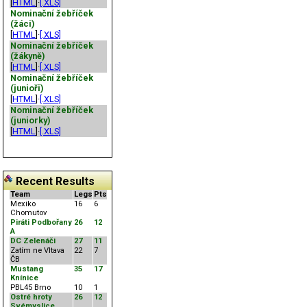
[
HTML
]·
[.XLS]
Nominační žebříček
(žáci)
[
HTML
]·
[.XLS]
Nominační žebříček
(žákyně)
[
HTML
]·
[.XLS]
Nominační žebříček
(junioři)
[
HTML
]·
[.XLS]
Nominační žebříček
(juniorky)
[
HTML
]·
[.XLS]
Recent Results
Team
Legs
Pts
Mexiko
16
6
Chomutov
Piráti Podbořany
26
12
A
DC Zelenáči
27
11
Zatím ne Vltava
22
7
ČB
Mustang
35
17
Knínice
PBL45 Brno
10
1
Ostré hroty
26
12
Svémyslice