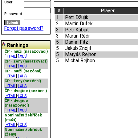
User:
#
Player
Password:
1
Petr Džujík
2
Martin Dufek
Forgot password?
3
Petr Kubját
3
Martin Rédr
5
Daniel Fitz
Rankings
5
Jakub Znojil
ČP - muži (nasazovací)
5
Matyáš Rejhon
[
HTML
]·
[.XLS]
5
Michal Rejhon
ČP - ženy (nasazovací)
[
HTML
]·
[.XLS]
ČP - muži (sezónní)
[
HTML
]·
[.XLS]
ČP - ženy (sezónní)
[
HTML
]·
[.XLS]
ČP - dvojice (sezónní)
[
HTML
]·
[.XLS]
ČP - dvojice
(nasazovací)
[
HTML
]·
[.XLS]
Nominační žebříček
(muži)
[
HTML
]·
[.XLS]
Nominační žebříček
(ženy)