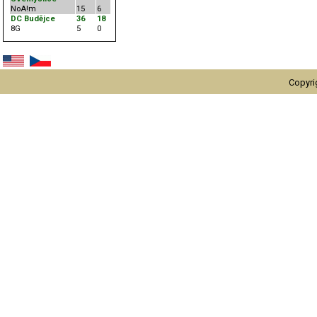
NoA!m
15
6
DC Budějce
36
18
8G
5
0
Copyri