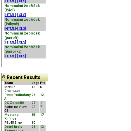
[
HTML
]·
[.XLS]
Nominační žebříček
(žáci)
[
HTML
]·
[.XLS]
Nominační žebříček
(žákyně)
[
HTML
]·
[.XLS]
Nominační žebříček
(junioři)
[
HTML
]·
[.XLS]
Nominační žebříček
(juniorky)
[
HTML
]·
[.XLS]
Recent Results
Team
Legs
Pts
Mexiko
16
6
Chomutov
Piráti Podbořany
26
12
A
DC Zelenáči
27
11
Zatím ne Vltava
22
7
ČB
Mustang
35
17
Knínice
PBL45 Brno
10
1
Ostré hroty
26
12
Svémyslice