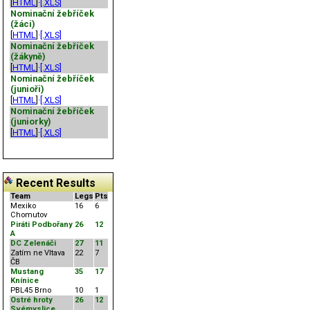
[
HTML
]·
[.XLS]
Nominační žebříček
(žáci)
[
HTML
]·
[.XLS]
Nominační žebříček
(žákyně)
[
HTML
]·
[.XLS]
Nominační žebříček
(junioři)
[
HTML
]·
[.XLS]
Nominační žebříček
(juniorky)
[
HTML
]·
[.XLS]
Recent Results
Team
Legs
Pts
Mexiko
16
6
Chomutov
Piráti Podbořany
26
12
A
DC Zelenáči
27
11
Zatím ne Vltava
22
7
ČB
Mustang
35
17
Knínice
PBL45 Brno
10
1
Ostré hroty
26
12
Svémyslice