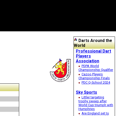
Darts Around the
World
Professional Dart
Players
Association
PDPA World
Championship Qualifier
Cazoo Players
Championship Finals
PDC Q-School 2024
Sky Sports
Littler targeting
trophy sweep after
World Cup triumph with
Humphries
Are England set to