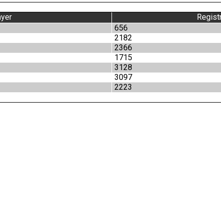
ayer
Regist
656
2182
2366
1715
3128
3097
2223