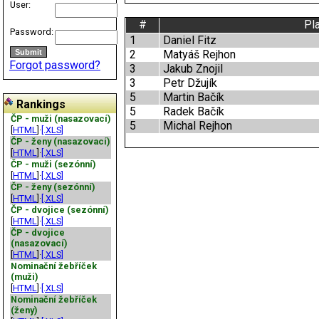
User:
#
Pl
Password:
1
Daniel Fitz
2
Matyáš Rejhon
Forgot password?
3
Jakub Znojil
3
Petr Džujík
5
Martin Bačík
Rankings
5
Radek Bačík
ČP - muži (nasazovací)
5
Michal Rejhon
[
HTML
]·
[.XLS]
ČP - ženy (nasazovací)
[
HTML
]·
[.XLS]
ČP - muži (sezónní)
[
HTML
]·
[.XLS]
ČP - ženy (sezónní)
[
HTML
]·
[.XLS]
ČP - dvojice (sezónní)
[
HTML
]·
[.XLS]
ČP - dvojice
(nasazovací)
[
HTML
]·
[.XLS]
Nominační žebříček
(muži)
[
HTML
]·
[.XLS]
Nominační žebříček
(ženy)