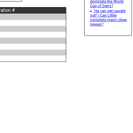
dominate the World
Cup of Darts?
ration #
'He can get caught
out!' | Can Littler
complete major clean
sweep?