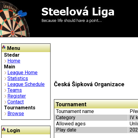
Menu
Stedar
Home
Main
League Home
Statistics
Česká Šipková Organizace
League Schedule
Teams
Register
Contact
Tournament
Tournaments
Tournament name
Přer
Browse
Category
IV. 
Allowed ages
Unl
Play date
202
Login