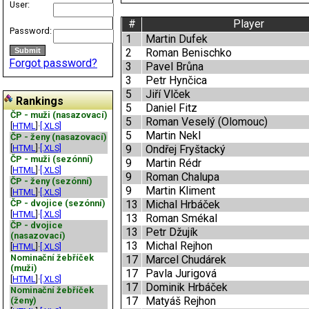
User:
#
Player
Password:
1
Martin Dufek
2
Roman Benischko
Forgot password?
3
Pavel Brůna
3
Petr Hynčica
5
Jiří Vlček
Rankings
5
Daniel Fitz
ČP - muži (nasazovací)
5
Roman Veselý (Olomouc)
[
HTML
]·
[.XLS]
5
Martin Nekl
ČP - ženy (nasazovací)
[
HTML
]·
[.XLS]
9
Ondřej Fryštacký
ČP - muži (sezónní)
9
Martin Rédr
[
HTML
]·
[.XLS]
9
Roman Chalupa
ČP - ženy (sezónní)
9
Martin Kliment
[
HTML
]·
[.XLS]
ČP - dvojice (sezónní)
13
Michal Hrbáček
[
HTML
]·
[.XLS]
13
Roman Smékal
ČP - dvojice
13
Petr Džujík
(nasazovací)
13
Michal Rejhon
[
HTML
]·
[.XLS]
Nominační žebříček
17
Marcel Chudárek
(muži)
17
Pavla Jurigová
[
HTML
]·
[.XLS]
17
Dominik Hrbáček
Nominační žebříček
17
Matyáš Rejhon
(ženy)