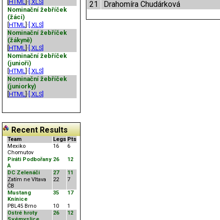
[
HTML
]·
[.XLS]
21
Drahomíra Chudárková
Nominační žebříček
(žáci)
[
HTML
]·
[.XLS]
Nominační žebříček
(žákyně)
[
HTML
]·
[.XLS]
Nominační žebříček
(junioři)
[
HTML
]·
[.XLS]
Nominační žebříček
(juniorky)
[
HTML
]·
[.XLS]
Recent Results
Team
Legs
Pts
Mexiko
16
6
Chomutov
Piráti Podbořany
26
12
A
DC Zelenáči
27
11
Zatím ne Vltava
22
7
ČB
Mustang
35
17
Knínice
PBL45 Brno
10
1
Ostré hroty
26
12
Svémyslice