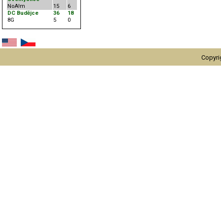
NoA!m
15
6
DC Budějce
36
18
8G
5
0
Copyri