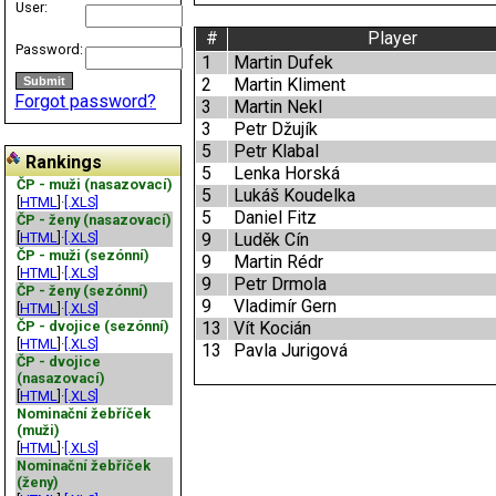
User:
#
Player
Password:
1
Martin Dufek
2
Martin Kliment
Forgot password?
3
Martin Nekl
3
Petr Džujík
5
Petr Klabal
Rankings
5
Lenka Horská
ČP - muži (nasazovací)
5
Lukáš Koudelka
[
HTML
]·
[.XLS]
5
Daniel Fitz
ČP - ženy (nasazovací)
[
HTML
]·
[.XLS]
9
Luděk Cín
ČP - muži (sezónní)
9
Martin Rédr
[
HTML
]·
[.XLS]
9
Petr Drmola
ČP - ženy (sezónní)
9
Vladimír Gern
[
HTML
]·
[.XLS]
ČP - dvojice (sezónní)
13
Vít Kocián
[
HTML
]·
[.XLS]
13
Pavla Jurigová
ČP - dvojice
(nasazovací)
[
HTML
]·
[.XLS]
Nominační žebříček
(muži)
[
HTML
]·
[.XLS]
Nominační žebříček
(ženy)