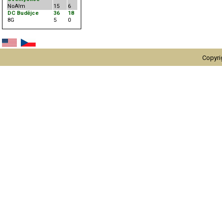
NoA!m
15
6
DC Budějce
36
18
8G
5
0
Copyri