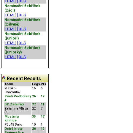
[
HTML
]·
[.XLS]
Nominační žebříček
(žáci)
[
HTML
]·
[.XLS]
Nominační žebříček
(žákyně)
[
HTML
]·
[.XLS]
Nominační žebříček
(junioři)
[
HTML
]·
[.XLS]
Nominační žebříček
(juniorky)
[
HTML
]·
[.XLS]
Recent Results
Team
Legs
Pts
Mexiko
16
6
Chomutov
Piráti Podbořany
26
12
A
DC Zelenáči
27
11
Zatím ne Vltava
22
7
ČB
Mustang
35
17
Knínice
PBL45 Brno
10
1
Ostré hroty
26
12
Svémyslice