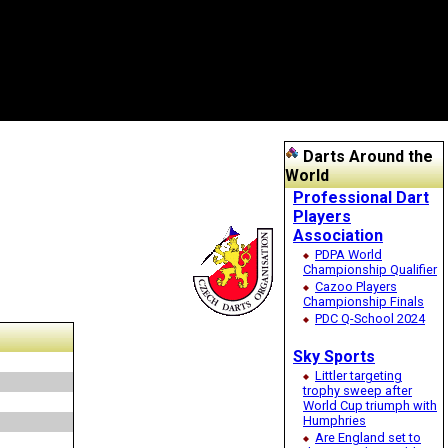
Darts Around the
World
Professional Dart
Players
Association
PDPA World
Championship Qualifier
Cazoo Players
Championship Finals
PDC Q-School 2024
Sky Sports
Littler targeting
trophy sweep after
World Cup triumph with
Humphries
Are England set to