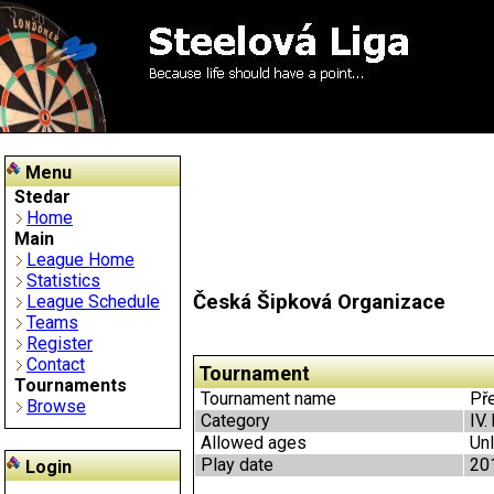
Menu
Stedar
Home
Main
League Home
Statistics
Česká Šipková Organizace
League Schedule
Teams
Register
Contact
Tournament
Tournaments
Tournament name
Pře
Browse
Category
IV.
Allowed ages
Unl
Play date
20
Login