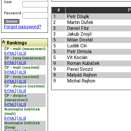
User:
#
P
Password:
1
Petr Džujík
2
Martin Dufek
Forgot password?
3
Daniel Fitz
3
Jakub Znojil
5
Milan Dostál
Rankings
5
Luděk Cín
ČP - muži (nasazovací)
5
Petr Drmola
[
HTML
]·
[.XLS]
5
Vít Kocián
ČP - ženy (nasazovací)
[
HTML
]·
[.XLS]
9
Roman Kubáček
ČP - muži (sezónní)
9
Pavel Svozil
[
HTML
]·
[.XLS]
9
Matyáš Rejhon
ČP - ženy (sezónní)
9
Michal Rejhon
[
HTML
]·
[.XLS]
ČP - dvojice (sezónní)
[
HTML
]·
[.XLS]
ČP - dvojice
(nasazovací)
[
HTML
]·
[.XLS]
Nominační žebříček
(muži)
[
HTML
]·
[.XLS]
Nominační žebříček
(ženy)