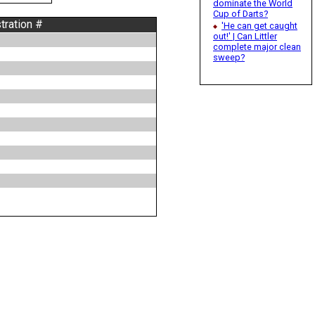
dominate the World
Cup of Darts?
tration #
'He can get caught
out!' | Can Littler
complete major clean
sweep?