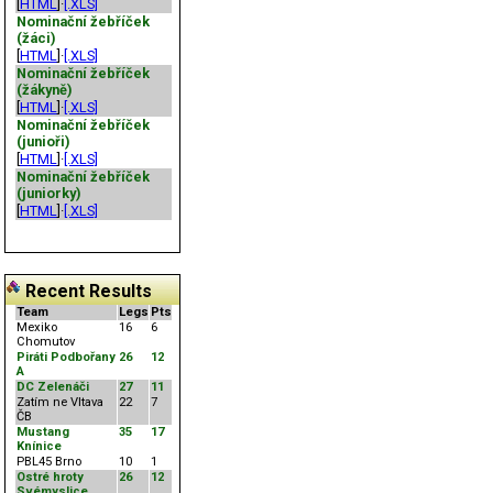
[
HTML
]·
[.XLS]
Nominační žebříček
(žáci)
[
HTML
]·
[.XLS]
Nominační žebříček
(žákyně)
[
HTML
]·
[.XLS]
Nominační žebříček
(junioři)
[
HTML
]·
[.XLS]
Nominační žebříček
(juniorky)
[
HTML
]·
[.XLS]
Recent Results
Team
Legs
Pts
Mexiko
16
6
Chomutov
Piráti Podbořany
26
12
A
DC Zelenáči
27
11
Zatím ne Vltava
22
7
ČB
Mustang
35
17
Knínice
PBL45 Brno
10
1
Ostré hroty
26
12
Svémyslice