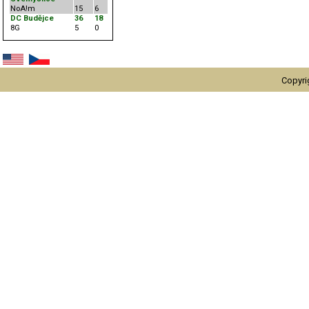
NoA!m
15
6
DC Budějce
36
18
8G
5
0
Copyri