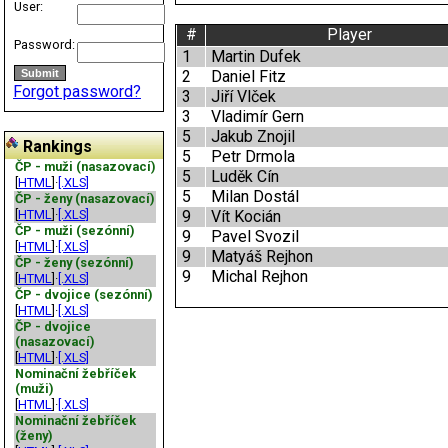
User:
#
Player
Password:
1
Martin Dufek
2
Daniel Fitz
Forgot password?
3
Jiří Vlček
3
Vladimír Gern
5
Jakub Znojil
Rankings
5
Petr Drmola
ČP - muži (nasazovací)
5
Luděk Cín
[
HTML
]·
[.XLS]
5
Milan Dostál
ČP - ženy (nasazovací)
[
HTML
]·
[.XLS]
9
Vít Kocián
ČP - muži (sezónní)
9
Pavel Svozil
[
HTML
]·
[.XLS]
9
Matyáš Rejhon
ČP - ženy (sezónní)
9
Michal Rejhon
[
HTML
]·
[.XLS]
ČP - dvojice (sezónní)
[
HTML
]·
[.XLS]
ČP - dvojice
(nasazovací)
[
HTML
]·
[.XLS]
Nominační žebříček
(muži)
[
HTML
]·
[.XLS]
Nominační žebříček
(ženy)