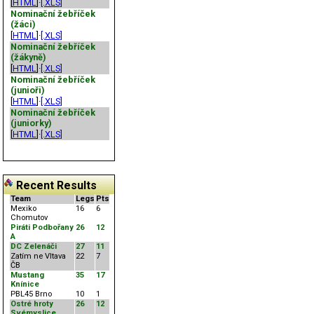
[
HTML
]·
[.XLS]
Nominační žebříček
(žáci)
[
HTML
]·
[.XLS]
Nominační žebříček
(žákyně)
[
HTML
]·
[.XLS]
Nominační žebříček
(junioři)
[
HTML
]·
[.XLS]
Nominační žebříček
(juniorky)
[
HTML
]·
[.XLS]
Recent Results
Team
Legs
Pts
Mexiko
16
6
Chomutov
Piráti Podbořany
26
12
A
DC Zelenáči
27
11
Zatím ne Vltava
22
7
ČB
Mustang
35
17
Knínice
PBL45 Brno
10
1
Ostré hroty
26
12
Svémyslice