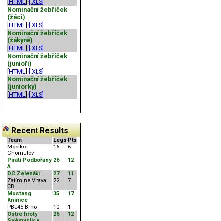
[
HTML
]·
[.XLS]
Nominační žebříček
(žáci)
[
HTML
]·
[.XLS]
Nominační žebříček
(žákyně)
[
HTML
]·
[.XLS]
Nominační žebříček
(junioři)
[
HTML
]·
[.XLS]
Nominační žebříček
(juniorky)
[
HTML
]·
[.XLS]
Recent Results
Team
Legs
Pts
Mexiko
16
6
Chomutov
Piráti Podbořany
26
12
A
DC Zelenáči
27
11
Zatím ne Vltava
22
7
ČB
Mustang
35
17
Knínice
PBL45 Brno
10
1
Ostré hroty
26
12
Svémyslice