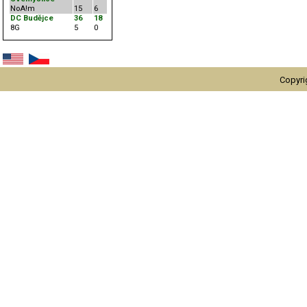
NoA!m
15
6
DC Budějce
36
18
8G
5
0
Copyri