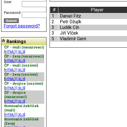
User:
#
Player
Password:
1
Daniel Fitz
2
Petr Džujík
Forgot password?
3
Luděk Cín
3
Jiří Vlček
5
Vladimír Gern
Rankings
ČP - muži (nasazovací)
[
HTML
]·
[.XLS]
ČP - ženy (nasazovací)
[
HTML
]·
[.XLS]
ČP - muži (sezónní)
[
HTML
]·
[.XLS]
ČP - ženy (sezónní)
[
HTML
]·
[.XLS]
ČP - dvojice (sezónní)
[
HTML
]·
[.XLS]
ČP - dvojice
(nasazovací)
[
HTML
]·
[.XLS]
Nominační žebříček
(muži)
[
HTML
]·
[.XLS]
Nominační žebříček
(ženy)