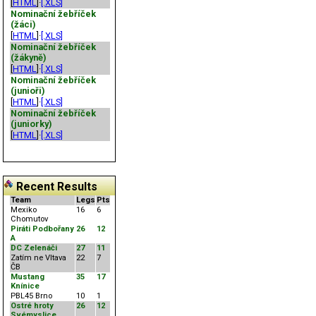
[
HTML
]·
[.XLS]
Nominační žebříček
(žáci)
[
HTML
]·
[.XLS]
Nominační žebříček
(žákyně)
[
HTML
]·
[.XLS]
Nominační žebříček
(junioři)
[
HTML
]·
[.XLS]
Nominační žebříček
(juniorky)
[
HTML
]·
[.XLS]
Recent Results
Team
Legs
Pts
Mexiko
16
6
Chomutov
Piráti Podbořany
26
12
A
DC Zelenáči
27
11
Zatím ne Vltava
22
7
ČB
Mustang
35
17
Knínice
PBL45 Brno
10
1
Ostré hroty
26
12
Svémyslice