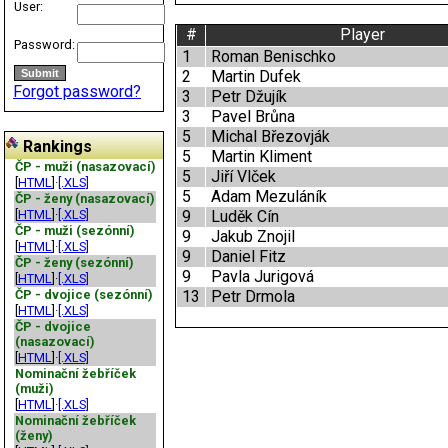
User:
#
Player
Password:
1
Roman Benischko
2
Martin Dufek
Forgot password?
3
Petr Džujík
3
Pavel Brůna
5
Michal Březovják
Rankings
5
Martin Kliment
ČP - muži (nasazovací)
5
Jiří Vlček
[
HTML
]·
[.XLS]
5
Adam Mezuláník
ČP - ženy (nasazovací)
[
HTML
]·
[.XLS]
9
Luděk Cín
ČP - muži (sezónní)
9
Jakub Znojil
[
HTML
]·
[.XLS]
9
Daniel Fitz
ČP - ženy (sezónní)
9
Pavla Jurigová
[
HTML
]·
[.XLS]
ČP - dvojice (sezónní)
13
Petr Drmola
[
HTML
]·
[.XLS]
ČP - dvojice
(nasazovací)
[
HTML
]·
[.XLS]
Nominační žebříček
(muži)
[
HTML
]·
[.XLS]
Nominační žebříček
(ženy)