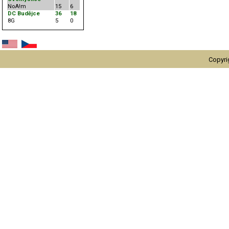
NoA!m
15
6
DC Budějce
36
18
8G
5
0
Copyri