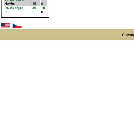
NoA!m
15
6
DC Budějce
36
18
8G
5
0
Copyri