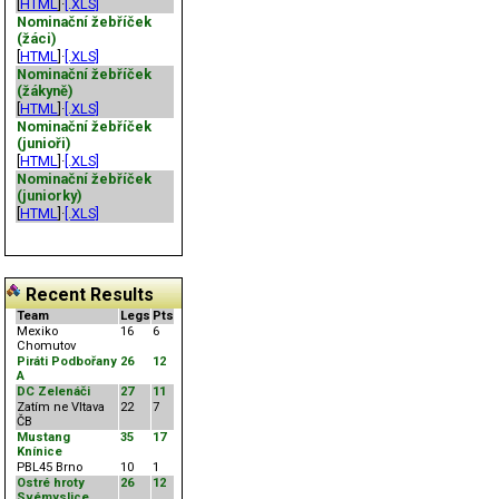
[
HTML
]·
[.XLS]
Nominační žebříček
(žáci)
[
HTML
]·
[.XLS]
Nominační žebříček
(žákyně)
[
HTML
]·
[.XLS]
Nominační žebříček
(junioři)
[
HTML
]·
[.XLS]
Nominační žebříček
(juniorky)
[
HTML
]·
[.XLS]
Recent Results
Team
Legs
Pts
Mexiko
16
6
Chomutov
Piráti Podbořany
26
12
A
DC Zelenáči
27
11
Zatím ne Vltava
22
7
ČB
Mustang
35
17
Knínice
PBL45 Brno
10
1
Ostré hroty
26
12
Svémyslice