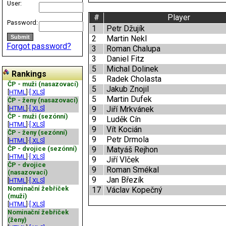
User:
#
Player
Password:
1
Petr Džujík
2
Martin Nekl
Forgot password?
3
Roman Chalupa
3
Daniel Fitz
5
Michal Dolinek
Rankings
5
Radek Cholasta
ČP - muži (nasazovací)
5
Jakub Znojil
[
HTML
]·
[.XLS]
5
Martin Dufek
ČP - ženy (nasazovací)
[
HTML
]·
[.XLS]
9
Jiří Mrkvánek
ČP - muži (sezónní)
9
Luděk Cín
[
HTML
]·
[.XLS]
9
Vít Kocián
ČP - ženy (sezónní)
9
Petr Drmola
[
HTML
]·
[.XLS]
ČP - dvojice (sezónní)
9
Matyáš Rejhon
[
HTML
]·
[.XLS]
9
Jiří Vlček
ČP - dvojice
9
Roman Smékal
(nasazovací)
9
Jan Březík
[
HTML
]·
[.XLS]
Nominační žebříček
17
Václav Kopečný
(muži)
[
HTML
]·
[.XLS]
Nominační žebříček
(ženy)