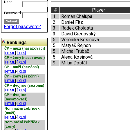
User:
#
Player
Password:
1
Roman Chalupa
2
Daniel Fitz
Forgot password?
3
Radek Cholasta
3
David Gregovský
5
Veronika Kosinová
Rankings
5
Matyáš Rejhon
ČP - muži (nasazovací)
5
Michal Trubač
[
HTML
]·
[.XLS]
5
Alena Kosinová
ČP - ženy (nasazovací)
[
HTML
]·
[.XLS]
9
Milan Dostál
ČP - muži (sezónní)
[
HTML
]·
[.XLS]
ČP - ženy (sezónní)
[
HTML
]·
[.XLS]
ČP - dvojice (sezónní)
[
HTML
]·
[.XLS]
ČP - dvojice
(nasazovací)
[
HTML
]·
[.XLS]
Nominační žebříček
(muži)
[
HTML
]·
[.XLS]
Nominační žebříček
(ženy)