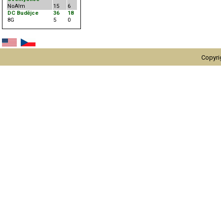
NoA!m
15
6
DC Budějce
36
18
8G
5
0
Copyri