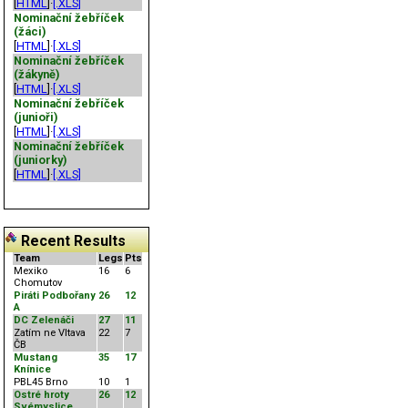
[
HTML
]·
[.XLS]
Nominační žebříček
(žáci)
[
HTML
]·
[.XLS]
Nominační žebříček
(žákyně)
[
HTML
]·
[.XLS]
Nominační žebříček
(junioři)
[
HTML
]·
[.XLS]
Nominační žebříček
(juniorky)
[
HTML
]·
[.XLS]
Recent Results
Team
Legs
Pts
Mexiko
16
6
Chomutov
Piráti Podbořany
26
12
A
DC Zelenáči
27
11
Zatím ne Vltava
22
7
ČB
Mustang
35
17
Knínice
PBL45 Brno
10
1
Ostré hroty
26
12
Svémyslice