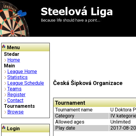
Menu
Stedar
Home
Main
League Home
Statistics
Česká Šipková Organizace
League Schedule
Teams
Register
Contact
Tournament
Tournaments
Tournament name
U Doktora Př
Browse
Category
IV. kategori
Allowed ages
Unlimited
Play date
2017-08-20
Login