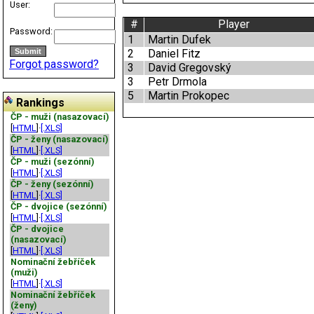
User:
#
Player
Password:
1
Martin Dufek
2
Daniel Fitz
Forgot password?
3
David Gregovský
3
Petr Drmola
5
Martin Prokopec
Rankings
ČP - muži (nasazovací)
[
HTML
]·
[.XLS]
ČP - ženy (nasazovací)
[
HTML
]·
[.XLS]
ČP - muži (sezónní)
[
HTML
]·
[.XLS]
ČP - ženy (sezónní)
[
HTML
]·
[.XLS]
ČP - dvojice (sezónní)
[
HTML
]·
[.XLS]
ČP - dvojice
(nasazovací)
[
HTML
]·
[.XLS]
Nominační žebříček
(muži)
[
HTML
]·
[.XLS]
Nominační žebříček
(ženy)