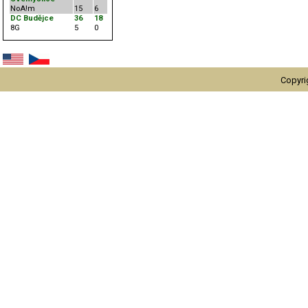
NoA!m
15
6
DC Budějce
36
18
8G
5
0
Copyri