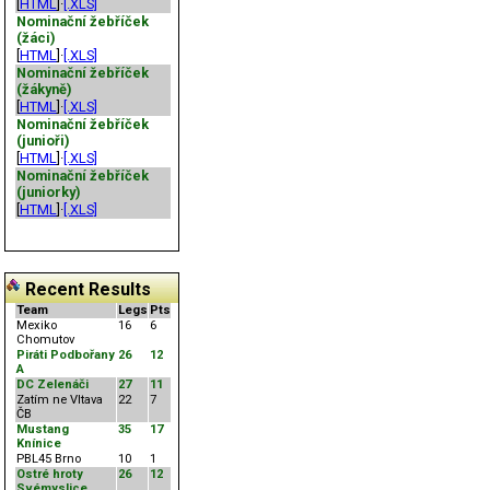
[
HTML
]·
[.XLS]
Nominační žebříček
(žáci)
[
HTML
]·
[.XLS]
Nominační žebříček
(žákyně)
[
HTML
]·
[.XLS]
Nominační žebříček
(junioři)
[
HTML
]·
[.XLS]
Nominační žebříček
(juniorky)
[
HTML
]·
[.XLS]
Recent Results
Team
Legs
Pts
Mexiko
16
6
Chomutov
Piráti Podbořany
26
12
A
DC Zelenáči
27
11
Zatím ne Vltava
22
7
ČB
Mustang
35
17
Knínice
PBL45 Brno
10
1
Ostré hroty
26
12
Svémyslice