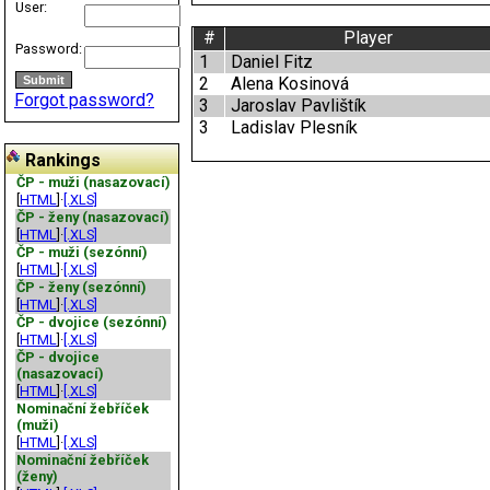
User:
#
Player
Password:
1
Daniel Fitz
2
Alena Kosinová
Forgot password?
3
Jaroslav Pavlištík
3
Ladislav Plesník
Rankings
ČP - muži (nasazovací)
[
HTML
]·
[.XLS]
ČP - ženy (nasazovací)
[
HTML
]·
[.XLS]
ČP - muži (sezónní)
[
HTML
]·
[.XLS]
ČP - ženy (sezónní)
[
HTML
]·
[.XLS]
ČP - dvojice (sezónní)
[
HTML
]·
[.XLS]
ČP - dvojice
(nasazovací)
[
HTML
]·
[.XLS]
Nominační žebříček
(muži)
[
HTML
]·
[.XLS]
Nominační žebříček
(ženy)