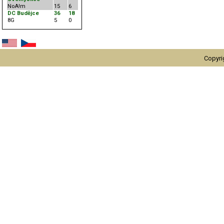
NoA!m
15
6
DC Budějce
36
18
8G
5
0
Copyri