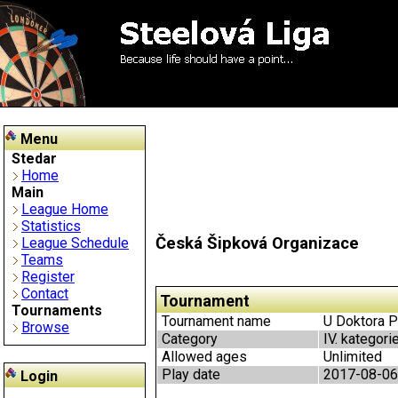
Menu
Stedar
Home
Main
League Home
Statistics
Česká Šipková Organizace
League Schedule
Teams
Register
Contact
Tournament
Tournaments
Tournament name
U Doktora Př
Browse
Category
IV. kategori
Allowed ages
Unlimited
Play date
2017-08-06
Login