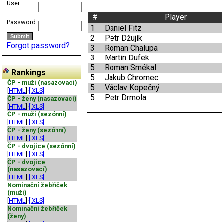
User:
#
Player
Password:
1
Daniel Fitz
2
Petr Džujík
Forgot password?
3
Roman Chalupa
3
Martin Dufek
5
Roman Smékal
Rankings
5
Jakub Chromec
ČP - muži (nasazovací)
5
Václav Kopečný
[
HTML
]·
[.XLS]
5
Petr Drmola
ČP - ženy (nasazovací)
[
HTML
]·
[.XLS]
ČP - muži (sezónní)
[
HTML
]·
[.XLS]
ČP - ženy (sezónní)
[
HTML
]·
[.XLS]
ČP - dvojice (sezónní)
[
HTML
]·
[.XLS]
ČP - dvojice
(nasazovací)
[
HTML
]·
[.XLS]
Nominační žebříček
(muži)
[
HTML
]·
[.XLS]
Nominační žebříček
(ženy)