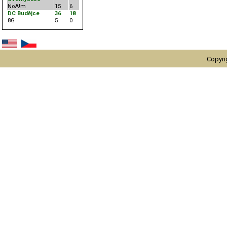
NoA!m
15
6
DC Budějce
36
18
8G
5
0
Copyri