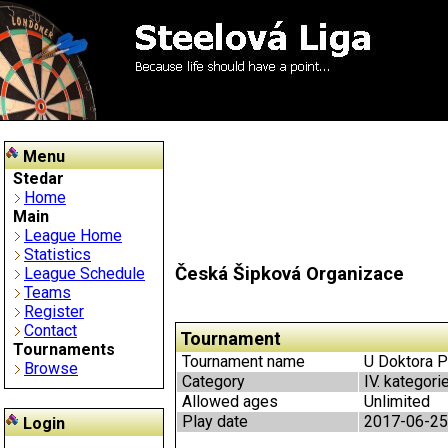
Menu
Stedar
Home
Main
League Home
Statistics
Česká Šipková Organizace
League Schedule
Teams
Register
Contact
Tournament
Tournaments
Tournament name
U Doktora Př
Browse
Category
IV. kategori
Allowed ages
Unlimited
Play date
2017-06-25
Login