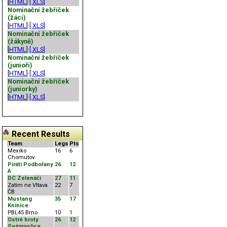
[
HTML
]·
[.XLS]
Nominační žebříček
(žáci)
[
HTML
]·
[.XLS]
Nominační žebříček
(žákyně)
[
HTML
]·
[.XLS]
Nominační žebříček
(junioři)
[
HTML
]·
[.XLS]
Nominační žebříček
(juniorky)
[
HTML
]·
[.XLS]
Recent Results
Team
Legs
Pts
Mexiko
16
6
Chomutov
Piráti Podbořany
26
12
A
DC Zelenáči
27
11
Zatím ne Vltava
22
7
ČB
Mustang
35
17
Knínice
PBL45 Brno
10
1
Ostré hroty
26
12
Svémyslice