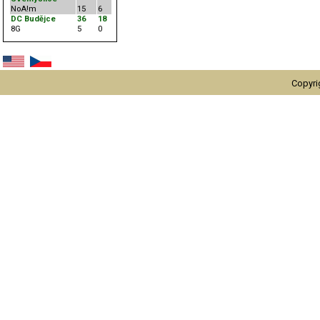
NoA!m
15
6
DC Budějce
36
18
8G
5
0
Copyri