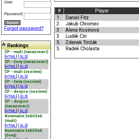
User:
#
Player
Password:
1
Daniel Fitz
2
Jakub Chromec
Forgot password?
3
Alena Kosinová
3
Luděk Cín
5
Zdenek Trnčák
Rankings
5
Radek Cholasta
ČP - muži (nasazovací)
[
HTML
]·
[.XLS]
ČP - ženy (nasazovací)
[
HTML
]·
[.XLS]
ČP - muži (sezónní)
[
HTML
]·
[.XLS]
ČP - ženy (sezónní)
[
HTML
]·
[.XLS]
ČP - dvojice (sezónní)
[
HTML
]·
[.XLS]
ČP - dvojice
(nasazovací)
[
HTML
]·
[.XLS]
Nominační žebříček
(muži)
[
HTML
]·
[.XLS]
Nominační žebříček
(ženy)