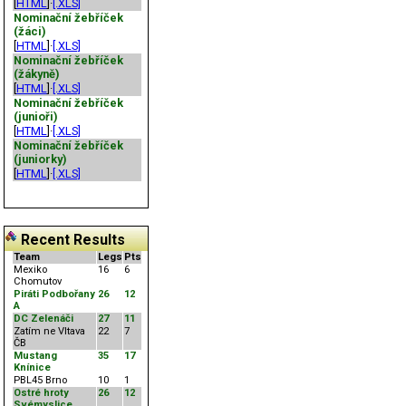
[
HTML
]·
[.XLS]
Nominační žebříček
(žáci)
[
HTML
]·
[.XLS]
Nominační žebříček
(žákyně)
[
HTML
]·
[.XLS]
Nominační žebříček
(junioři)
[
HTML
]·
[.XLS]
Nominační žebříček
(juniorky)
[
HTML
]·
[.XLS]
Recent Results
Team
Legs
Pts
Mexiko
16
6
Chomutov
Piráti Podbořany
26
12
A
DC Zelenáči
27
11
Zatím ne Vltava
22
7
ČB
Mustang
35
17
Knínice
PBL45 Brno
10
1
Ostré hroty
26
12
Svémyslice