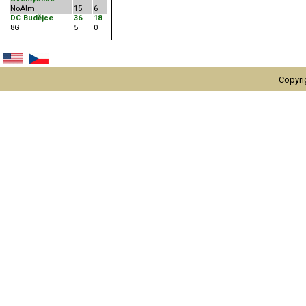
NoA!m
15
6
DC Budějce
36
18
8G
5
0
Copyri