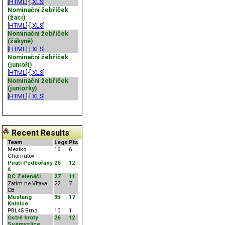
[
HTML
]·
[.XLS]
Nominační žebříček
(žáci)
[
HTML
]·
[.XLS]
Nominační žebříček
(žákyně)
[
HTML
]·
[.XLS]
Nominační žebříček
(junioři)
[
HTML
]·
[.XLS]
Nominační žebříček
(juniorky)
[
HTML
]·
[.XLS]
Recent Results
Team
Legs
Pts
Mexiko
16
6
Chomutov
Piráti Podbořany
26
12
A
DC Zelenáči
27
11
Zatím ne Vltava
22
7
ČB
Mustang
35
17
Knínice
PBL45 Brno
10
1
Ostré hroty
26
12
Svémyslice