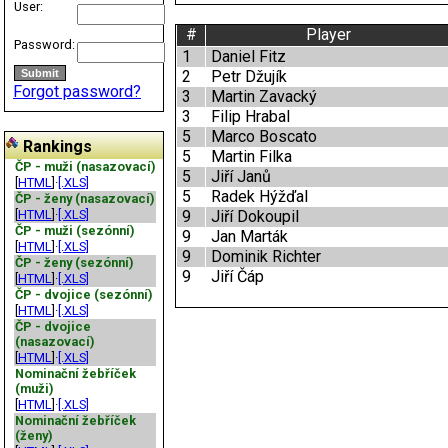
User:
#
Player
Password:
1
Daniel Fitz
2
Petr Džujík
Forgot password?
3
Martin Zavacký
3
Filip Hrabal
5
Marco Boscato
Rankings
5
Martin Filka
ČP - muži (nasazovací)
5
Jiří Janů
[
HTML
]·
[.XLS]
5
Radek Hýžďal
ČP - ženy (nasazovací)
[
HTML
]·
[.XLS]
9
Jiří Dokoupil
ČP - muži (sezónní)
9
Jan Marták
[
HTML
]·
[.XLS]
9
Dominik Richter
ČP - ženy (sezónní)
9
Jiří Čáp
[
HTML
]·
[.XLS]
ČP - dvojice (sezónní)
[
HTML
]·
[.XLS]
ČP - dvojice
(nasazovací)
[
HTML
]·
[.XLS]
Nominační žebříček
(muži)
[
HTML
]·
[.XLS]
Nominační žebříček
(ženy)