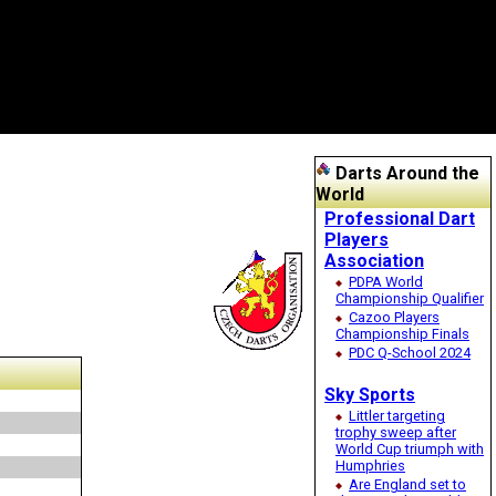
Darts Around the
World
Professional Dart
Players
Association
PDPA World
Championship Qualifier
Cazoo Players
Championship Finals
PDC Q-School 2024
Sky Sports
Littler targeting
trophy sweep after
World Cup triumph with
Humphries
Are England set to