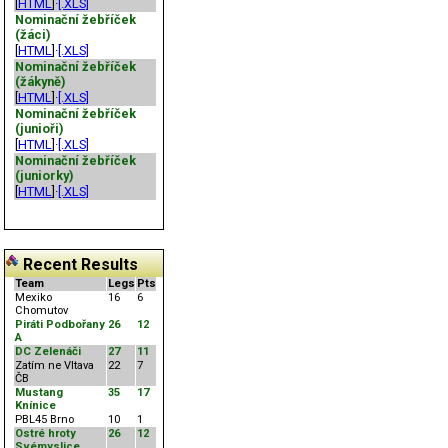
[
HTML
]·
[.XLS]
Nominační žebříček
(žáci)
[
HTML
]·
[.XLS]
Nominační žebříček
(žákyně)
[
HTML
]·
[.XLS]
Nominační žebříček
(junioři)
[
HTML
]·
[.XLS]
Nominační žebříček
(juniorky)
[
HTML
]·
[.XLS]
Recent Results
Team
Legs
Pts
Mexiko
16
6
Chomutov
Piráti Podbořany
26
12
A
DC Zelenáči
27
11
Zatím ne Vltava
22
7
ČB
Mustang
35
17
Knínice
PBL45 Brno
10
1
Ostré hroty
26
12
Svémyslice