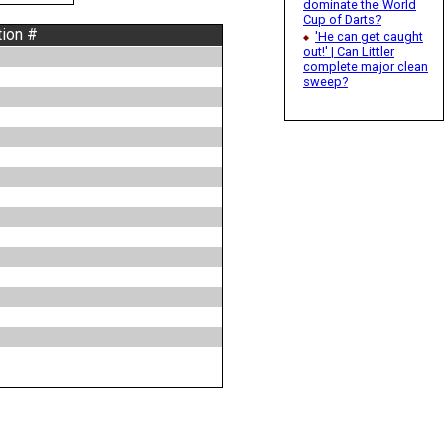
dominate the World
Cup of Darts?
tion #
'He can get caught
out!' | Can Littler
complete major clean
sweep?