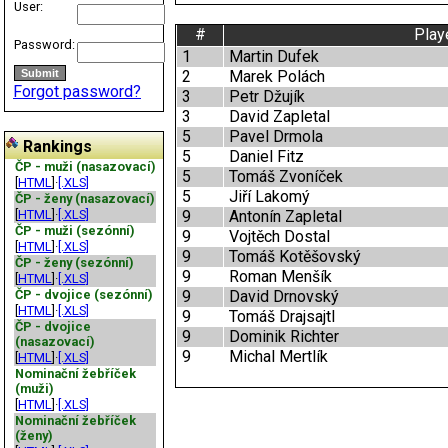
User:
#
Play
Password:
1
Martin Dufek
2
Marek Polách
Forgot password?
3
Petr Džujík
3
David Zapletal
5
Pavel Drmola
Rankings
5
Daniel Fitz
ČP - muži (nasazovací)
5
Tomáš Zvoníček
[
HTML
]·
[.XLS]
5
Jiří Lakomý
ČP - ženy (nasazovací)
[
HTML
]·
[.XLS]
9
Antonín Zapletal
ČP - muži (sezónní)
9
Vojtěch Dostal
[
HTML
]·
[.XLS]
9
Tomáš Kotěšovský
ČP - ženy (sezónní)
9
Roman Menšík
[
HTML
]·
[.XLS]
ČP - dvojice (sezónní)
9
David Drnovský
[
HTML
]·
[.XLS]
9
Tomáš Drajsajtl
ČP - dvojice
9
Dominik Richter
(nasazovací)
9
Michal Mertlík
[
HTML
]·
[.XLS]
Nominační žebříček
(muži)
[
HTML
]·
[.XLS]
Nominační žebříček
(ženy)