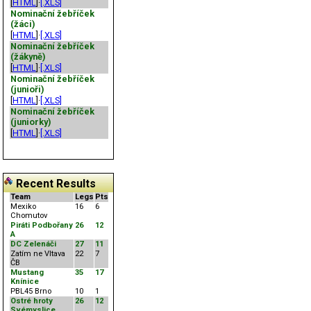
[
HTML
]·
[.XLS]
Nominační žebříček
(žáci)
[
HTML
]·
[.XLS]
Nominační žebříček
(žákyně)
[
HTML
]·
[.XLS]
Nominační žebříček
(junioři)
[
HTML
]·
[.XLS]
Nominační žebříček
(juniorky)
[
HTML
]·
[.XLS]
Recent Results
Team
Legs
Pts
Mexiko
16
6
Chomutov
Piráti Podbořany
26
12
A
DC Zelenáči
27
11
Zatím ne Vltava
22
7
ČB
Mustang
35
17
Knínice
PBL45 Brno
10
1
Ostré hroty
26
12
Svémyslice