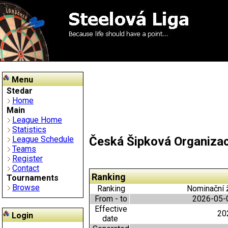
Menu
Stedar
Home
Main
League Home
Statistics
Česká Šipková Organiza
League Schedule
Teams
Register
Contact
Ranking
Tournaments
Browse
Ranking
Nominační ž
From - to
2026-05-0
Effective
20
Login
date