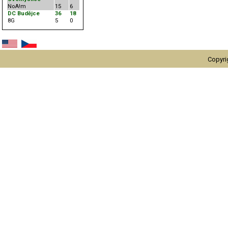
NoA!m
15
6
DC Budějce
36
18
8G
5
0
Copyri