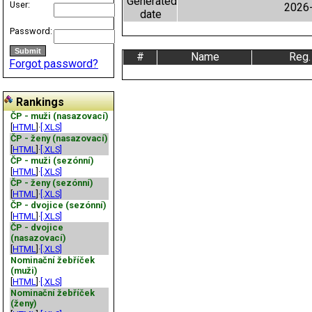
Generated
User:
2026-
date
Password:
#
Name
Reg.
Forgot password?
Rankings
ČP - muži (nasazovací)
[
HTML
]·
[.XLS]
ČP - ženy (nasazovací)
[
HTML
]·
[.XLS]
ČP - muži (sezónní)
[
HTML
]·
[.XLS]
ČP - ženy (sezónní)
[
HTML
]·
[.XLS]
ČP - dvojice (sezónní)
[
HTML
]·
[.XLS]
ČP - dvojice
(nasazovací)
[
HTML
]·
[.XLS]
Nominační žebříček
(muži)
[
HTML
]·
[.XLS]
Nominační žebříček
(ženy)