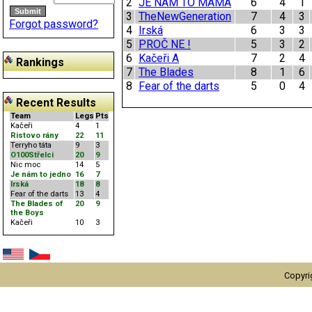
2
JE NÁM TO MÁMA
6
4
1
3
TheNewGeneration
7
4
3
Forgot password?
4
Irská
6
3
3
5
PROČ NE !
5
3
2
6
Kačeři A
7
2
4
Rankings
7
The Blades
8
1
6
8
Fear of the darts
5
0
4
Recent Results
Team
Legs
Pts
Kačeři
4
1
Ristovo rány
22
11
Terryho táta
9
3
O100Střelci
20
9
Nic moc
14
5
Je nám to jedno
16
7
Irská
18
8
Fear of the darts
13
4
The Blades of
20
9
the Boys
Kačeři
10
3
Copyri