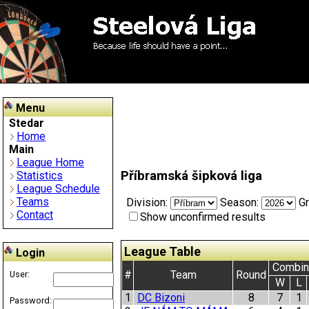
Menu
Stedar
Home
Main
League Home
Příbramská šipková liga
Statistics
League Schedule
Teams
Division:
Season:
G
Contact
Show unconfirmed results
League Table
Login
Combin
#
Team
Round
User:
W
L
1
DC Bizoni
8
7
1
Password: